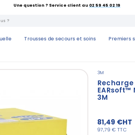
Une question ? Service client au
02 59 45 02 19
uelle
Trousses de secours et soins
Premiers 
auditive
Bouchons d'oreille
Recharge de 500 bouchons EAR
3M
Recharge
EARsoft™ 
3M
81,49 €
HT
97,79 €
TTC