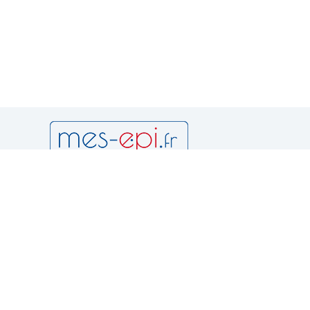
Newsletter
Notr
Condition
et d'utilis
Politique 
Vous pouvez vous désinscrire à
tout moment en consultant les
Politique