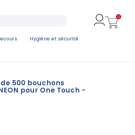
0
secours
Hygiène et sécurité
soft™ NEON pour One Touch - 3M
 de 500 bouchons
NEON pour One Touch -