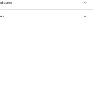
niques
iés