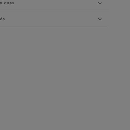
niques
iés