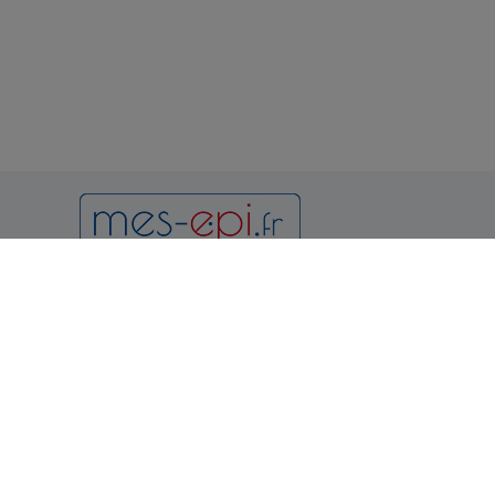
Newsletter
Notr
Condition
et d'utilis
Politique 
Vous pouvez vous désinscrire à
tout moment en consultant les
Politique