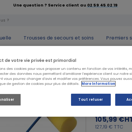
Une question ? Service client au
02 59 45 02 19
uelle
Trousses de secours et soins
Premiers 
auditive
Bouchons d'oreille
Boîte de 200 paires de Bouchons
ct de votre vie privée est primordial
sons des cookies pour vous proposer un contenu en fonction de vos intérêts, 
3M
lecter des données nous permettant d’améliorer l’expérience client sur notre sit
t vous pourrez changer d’avis et modifier vos préférences. Vous pouvez auss
Boîte de 
ique de gestion de cookies pour plus de détails.
More Information
d'oreille 
3M
nnaliser
Tout refuser
Ac
105,99 €
H
127,19 €
TTC