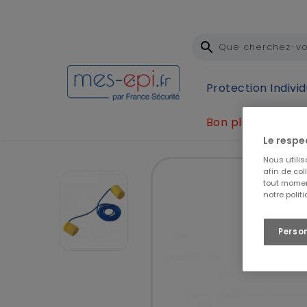
Protection Individ
Bon plan
Accueil
Protection Individuelle (EPI)
Protection 
Le respe
Nous utili
afin de col
tout momen
notre polit
Perso