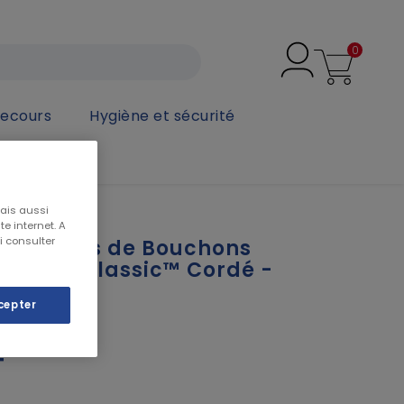
0
secours
Hygiène et sécurité
 d'oreille jetables Classic™ Cordé - 3M
mais aussi
e internet. A
i consulter
200 paires de Bouchons
jetables Classic™ Cordé -
cepter
T