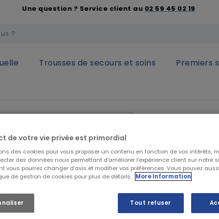
Une question ? Service client au
02 59 45 02 19
uelle
Trousses de secours et soins
Premiers 
sation
Literie ambulatoire
Housse jetable de table d'exame
Housse je
ct de votre vie privée est primordial
et branca
sons des cookies pour vous proposer un contenu en fonction de vos intérêts, 
lecter des données nous permettant d’améliorer l’expérience client sur notre sit
t vous pourrez changer d’avis et modifier vos préférences. Vous pouvez auss
ique de gestion de cookies pour plus de détails.
More Information
59,99 €
HT
71,99 €
TTC
nnaliser
Tout refuser
Ac
Housse de branca