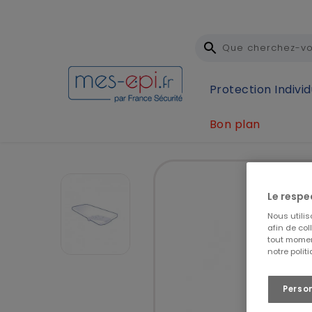
Protection Individ
Bon plan
Accueil
Premiers secours
Transfert et immobili
Le respe
Nous utili
afin de col
tout momen
notre polit
Perso