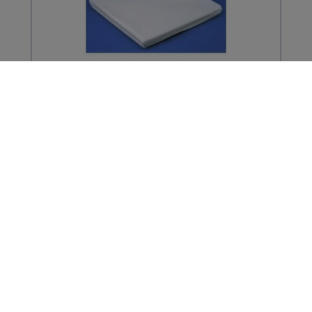
Drap de transfert / Drap de portage à
usage unique...
63,59 € TTC