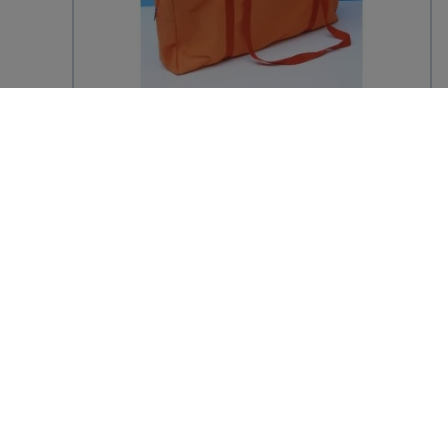
Brancard / civière orange compact et
léger pliable en 4
142,19 € TTC