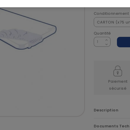
Voir la descriptio
Conditionnement
Quantité
Paiement
sécurisé
Description
Documents Tech