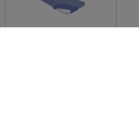
Housse de brancard jetable bleu nuit
200x60x8cm
63,59 € TTC