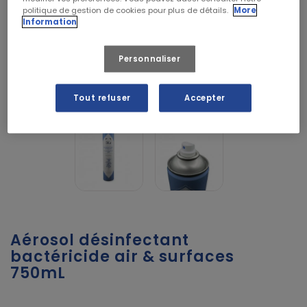
politique de gestion de cookies pour plus de détails.
More
Information
Personnaliser
Tout refuser
Accepter
Aérosol désinfectant
bactéricide air & surfaces
750mL