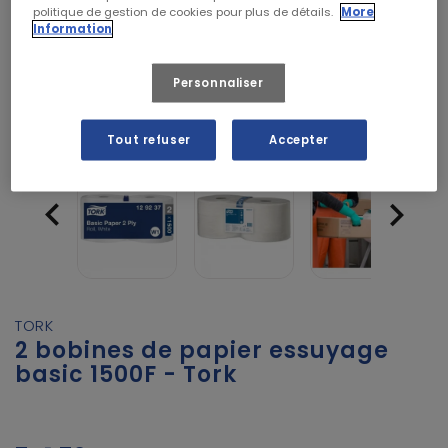
politique de gestion de cookies pour plus de détails.
More
Information
Personnaliser
Tout refuser
Accepter


TORK
2 bobines de papier essuyage
basic 1500F - Tork