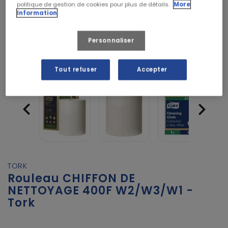
politique de gestion de cookies pour plus de détails.
More
Information
Personnaliser
Tout refuser
Accepter


TORK
Rouleau CHIFFON DE
NETTOYAGE 400F W2/W3/W1 -
Tork