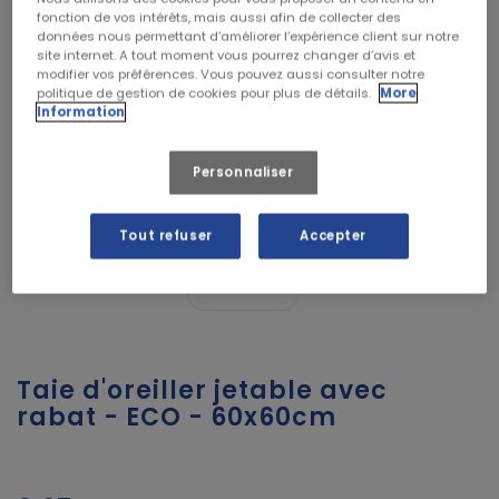
fonction de vos intérêts, mais aussi afin de collecter des
données nous permettant d’améliorer l’expérience client sur notre
site internet. A tout moment vous pourrez changer d’avis et
modifier vos préférences. Vous pouvez aussi consulter notre
politique de gestion de cookies pour plus de détails.
More
Information
Personnaliser
Tout refuser
Accepter
Taie d'oreiller jetable avec
rabat - ECO - 60x60cm