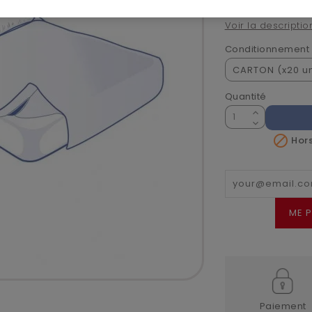
Kit housse+h. de 
Voir la descriptio
Conditionnement
Quantité

Hors
ME P
Paiement