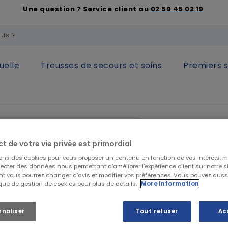
Une question ? Service client au
02 59 45 02 19
uelle
Trousses de secours et soins
Premiers 
it Literie jetable
Kit Literie Alèse Housse + 2 Taies Oreillers + 
Kit Literi
ct de votre vie privée est primordial
Oreillers 
sons des cookies pour vous proposer un contenu en fonction de vos intérêts, 
160x190x
lecter des données nous permettant d’améliorer l’expérience client sur notre sit
t vous pourrez changer d’avis et modifier vos préférences. Vous pouvez auss
ique de gestion de cookies pour plus de détails.
More Information
249,80 €
H
nnaliser
Tout refuser
Ac
299,76 €
TTC