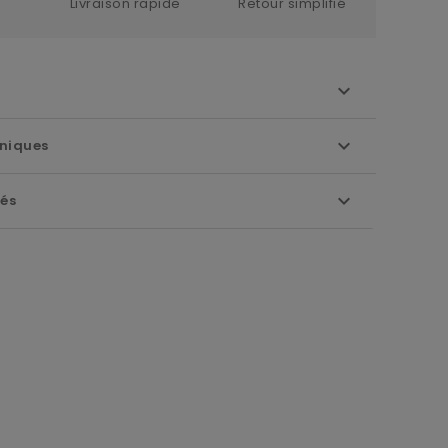
Livraison rapide
Retour simplifié
niques
iés