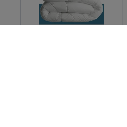
Couette jetable semi-durable blanche
pour lit 2 places
128,94 € TTC