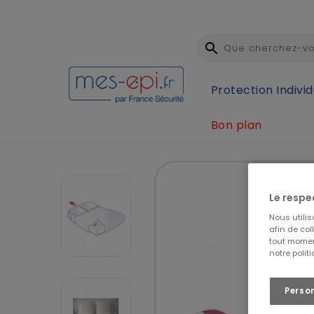
Protection Individ
Bon plan
Accueil
Hygiène et sécurité
Literie Jetable
K
Le respe
Nous utili
afin de col
tout momen
notre polit
Perso