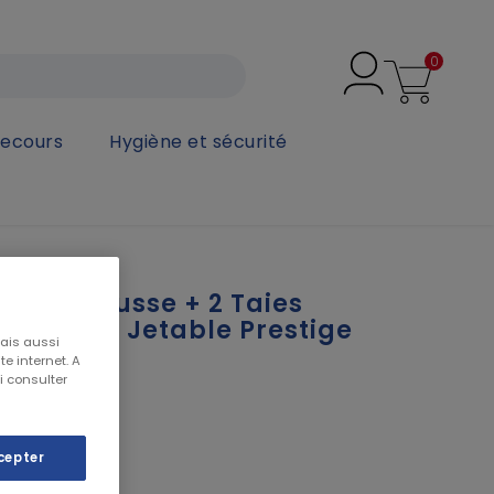
0
secours
Hygiène et sécurité
Couette Jetable Prestige 160x190x20cm
e Alèse Housse + 2 Taies
+ Couette Jetable Prestige
mais aussi
20cm
e internet. A
i consulter
T
cepter