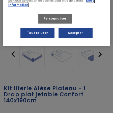
politique de gestion de cookies pour plus de détails.
More
Information
Personnaliser
Tout refuser
Accepter


Kit literie Alèse Plateau - 1
Drap plat jetable Confort
140x190cm