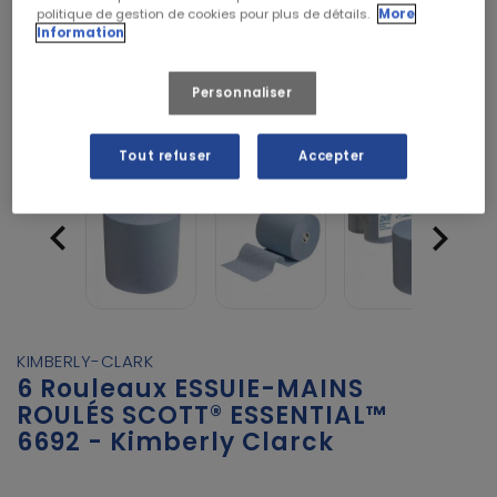
politique de gestion de cookies pour plus de détails.
More
Information
Personnaliser
Tout refuser
Accepter


KIMBERLY-CLARK
6 Rouleaux ESSUIE-MAINS
ROULÉS SCOTT® ESSENTIAL™
6692 - Kimberly Clarck