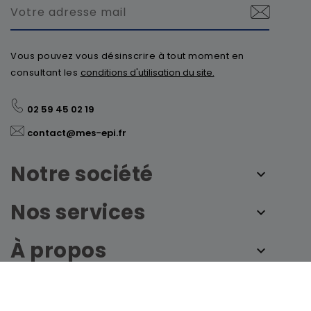
Vous pouvez vous désinscrire à tout moment en
consultant les
conditions d'utilisation du site.
02 59 45 02 19
contact@mes-epi.fr
Notre société
Nos services
À propos
© 2026 - mes-epi.fr by France Sécurité - Tous