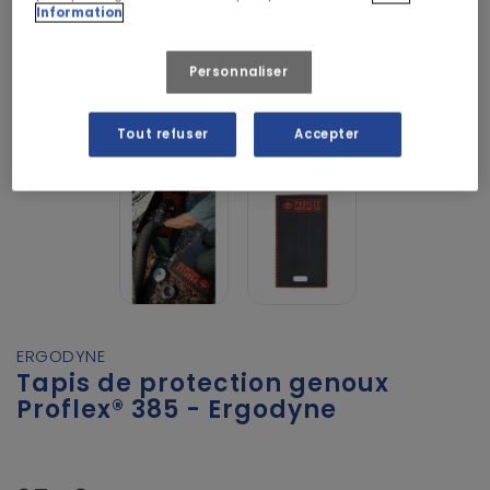
Information
Personnaliser
Tout refuser
Accepter
ERGODYNE
Tapis de protection genoux
Proflex® 385 - Ergodyne