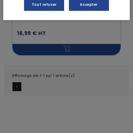
COMPAS
Tout refuser
Accepter
110 chiffons de friperie en coton tissé -
Compas
16,99 € HT
Affichage de 1-1 sur 1 article(s)
1