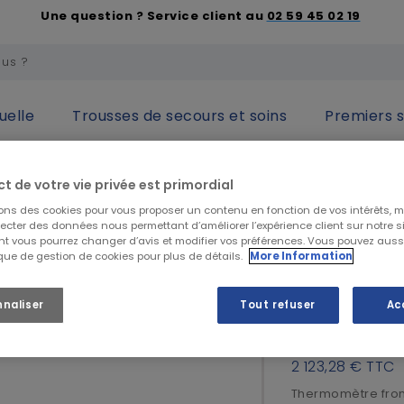
Une question ? Service client au
02 59 45 02 19
uelle
Trousses de secours et soins
Premiers 
Thermomètre frontal à cristaux liquides
ct de votre vie privée est primordial
sons des cookies pour vous proposer un contenu en fonction de vos intérêts, 
lecter des données nous permettant d’améliorer l’expérience client sur notre sit
t vous pourrez changer d’avis et modifier vos préférences. Vous pouvez auss
Thermomèt
ique de gestion de cookies pour plus de détails.
More Information
liquides
nnaliser
Tout refuser
Ac
1 769,40 €
2 123,28 €
TTC
Thermomètre front