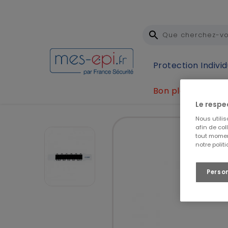
Protection Individ
Bon plan
Accueil
Famille Sécurité
Secourisme
Soins
Le respe
Nous utili
afin de col
tout momen
notre polit
Perso