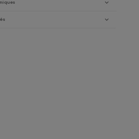
niques
iés