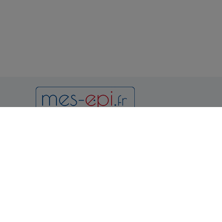
Newsletter
Notr
Condition
et d'utilis
Politique 
Vous pouvez vous désinscrire à
tout moment en consultant les
Politique