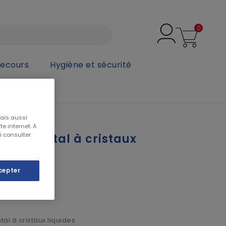
0
secours
Hygiène et sécurité
mais aussi
e internet. A
i consulter
re frontal à cristaux
cepter
HT
al à cristaux liquides