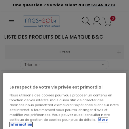
Une question ? Service client au
02 59 45 02 19
0
LISTE DES PRODUITS DE LA MARQUE B&C
Filtres
Trier par :
Le respect de votre vie privée est primordial
Nous utilisons des cookies pour vous proposer un contenu en
fonction de vos intérêts, mais aussi afin de collecter des
données nous permettant d’améliorer l’expérience client sur notre
site internet. A tout moment vous pourrez changer d’avis et
modifier vos préférences. Vous pouvez aussi consulter notre
politique de gestion de cookies pour plus de détails.
More
Information