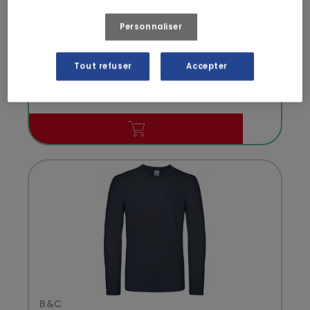
B&C
Personnaliser
POLO BIO MC HOMME
Tout refuser
Accepter
8,12 € HT
B&C