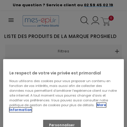
Une question ? Service client au
02 59 45 02 19
0
LISTE DES PRODUITS DE LA MARQUE PROSHIELD
Filtres
Trier par :
Le respect de votre vie privée est primordial
Nous utilisons des cookies pour vous proposer un contenu en
fonction de vos intérêts, mais aussi afin de collecter des
données nous permettant d’améliorer l’expérience client sur notre
site internet. A tout moment vous pourrez changer d’avis et
modifier vos préférences. Vous pouvez aussi consulter notre
politique de gestion de cookies pour plus de détails.
More
Information
Personnaliser