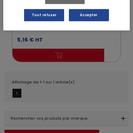
PROSHIELD
Tout refuser
Accepter
Combinaison Proshield® 20 - Proshield
5,16 € HT
Affichage de 1-1 sur 1 article(s)
1
Rechercher vos produits par marque