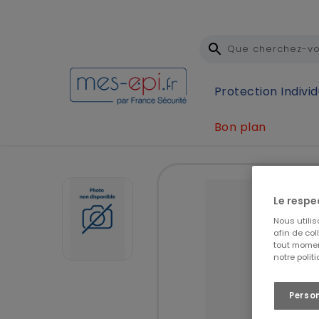
Protection Individ
Bon plan
Accueil
BATTERIE STANDARD 5500LS
Le respe
Nous utili
afin de col
tout momen
notre polit
Perso