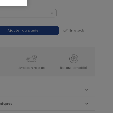

En stock
Ajouter au panier
Livraison rapide
Retour simplifié
niques