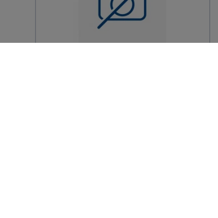
LINCOLN ELECTRIC
CHARGEUR BATTERIE RAPID 5500LS
127,19 € TTC