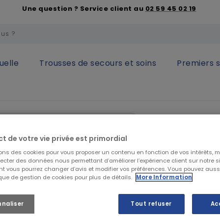
Une question ? Service client au
02 59 45 02 19
uelle
Trousses de secours et soins
Premiers 
LINCOLN ELECTR
BATTERIE
ct de votre vie privée est primordial
sons des cookies pour vous proposer un contenu en fonction de vos intérêts, 
lecter des données nous permettant d’améliorer l’expérience client sur notre sit
t vous pourrez changer d’avis et modifier vos préférences. Vous pouvez auss
184,49 €
H
ique de gestion de cookies pour plus de détails.
More Information
221,39 €
TTC
Batterie standard
nnaliser
Tout refuser
Ac
Voir la descriptio