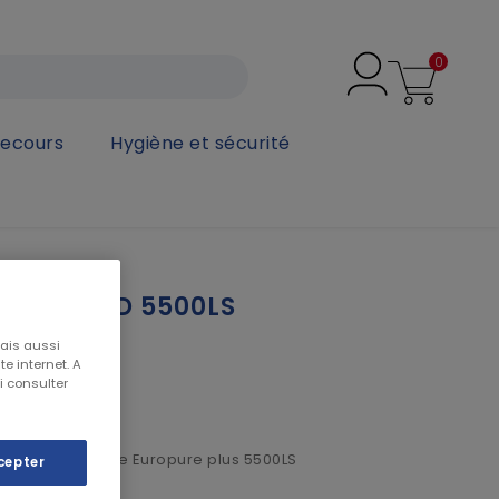
0
secours
Hygiène et sécurité
IC
 STANDARD 5500LS
mais aussi
e internet. A
i consulter
T
 à charge rapide Europure plus 5500LS
cepter
n