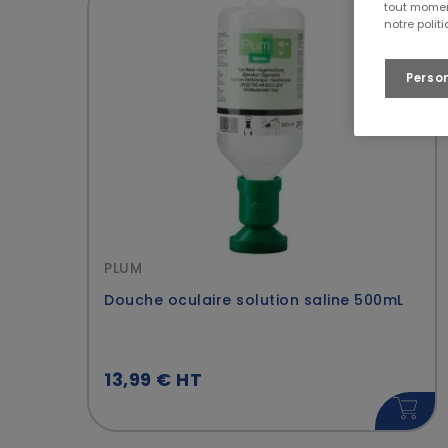
tout momen
Industrie générale
(7)
60,00 € - 90,0
notre polit
Transport & Logistique
(7)
120,00 € - 200
Collectivités
(6)
Plus de 200,00
Perso
Services
(8)
Agri-Agro
(7)
PLUM
Douche oculaire solution saline 500mL
13,99 € HT