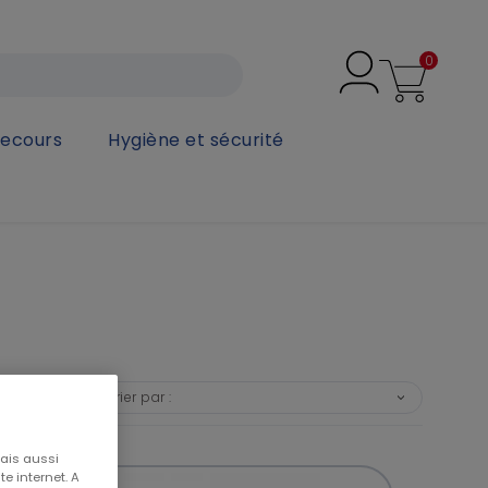
0
secours
Hygiène et sécurité
Trier par :
❯
mais aussi
e internet. A