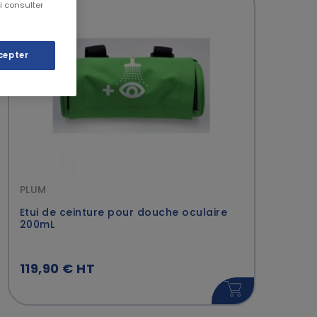
i consulter
cepter
PLUM
Etui de ceinture pour douche oculaire
200mL
119,90 € HT