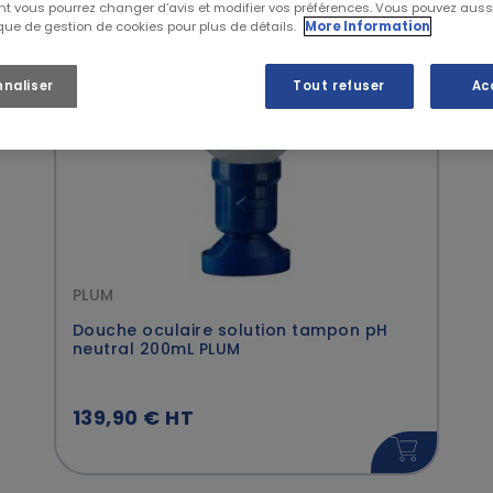
t vous pourrez changer d’avis et modifier vos préférences. Vous pouvez auss
0 €
(3)
ique de gestion de cookies pour plus de détails.
More Information
,00 €
(1)
 €
(1)
nnaliser
Tout refuser
Ac
PLUM
Douche oculaire solution tampon pH
neutral 200mL PLUM
139,90 € HT