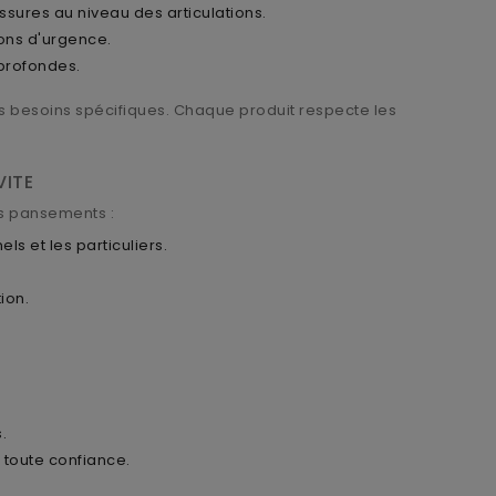
ssures au niveau des articulations.
ons d'urgence.
 profondes.
s besoins spécifiques. Chaque produit respecte les
VITE
s pansements :
s et les particuliers.
ion.
.
 toute confiance.