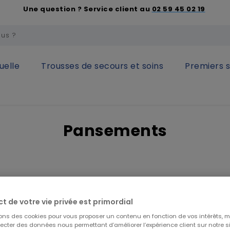
Une question ? Service client au
02 59 45 02 19
uelle
Trousses de secours et soins
Premiers 
ansements
Pansements
tres
ct de votre vie privée est primordial
 €
(3)
sons des cookies pour vous proposer un contenu en fonction de vos intérêts, 
0 €
(1)
lecter des données nous permettant d’améliorer l’expérience client sur notre sit