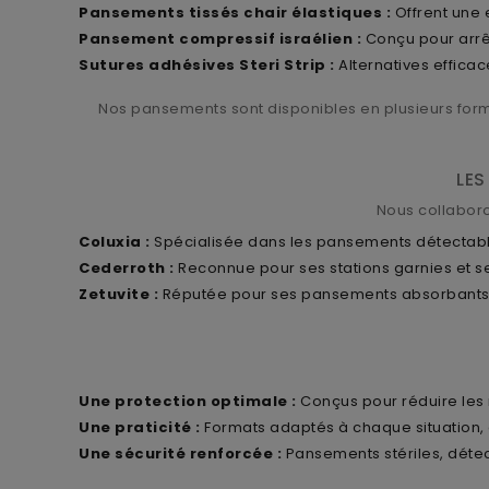
Pansements tissés chair élastiques :
Offrent une 
Pansement compressif israélien :
Conçu pour arrêt
Sutures adhésives Steri Strip :
Alternatives efficac
Nos pansements sont disponibles en plusieurs form
LES
Nous collabor
Coluxia :
Spécialisée dans les pansements détectables
Cederroth :
Reconnue pour ses stations garnies et se
Zetuvite :
Réputée pour ses pansements absorbants, i
Une protection optimale :
Conçus pour réduire les ri
Une praticité :
Formats adaptés à chaque situation, 
Une sécurité renforcée :
Pansements stériles, détec