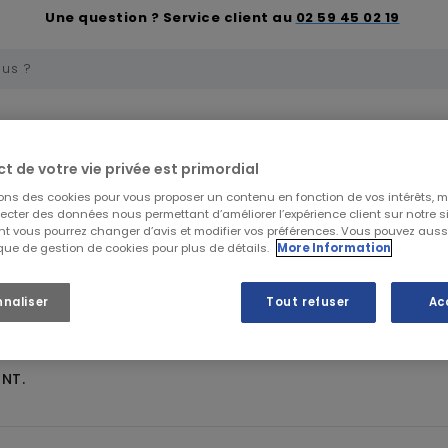
Une question ? Service client au
02 59 45 02 19
uelle
Trousses de secours et soins
Premiers 
ct de votre vie privée est primordial
Conteneurs souples
sons des cookies pour vous proposer un contenu en fonction de vos intérêts, 
lecter des données nous permettant d’améliorer l’expérience client sur notre sit
t vous pourrez changer d’avis et modifier vos préférences. Vous pouvez auss
Conteneurs souples
ique de gestion de cookies pour plus de détails.
More Information
nnaliser
Tout refuser
Ac
NT.