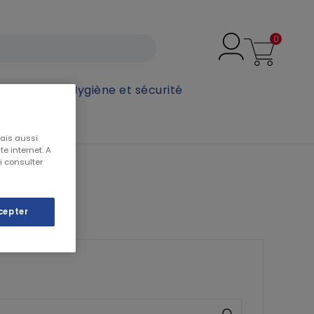
0
secours
Hygiène et sécurité
mais aussi
e internet. A
i consulter
cepter
❯