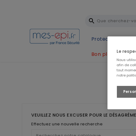
Protection Individ
Le respe
Bon plan
Accueil
Hygiène / Essuyage
Milieux Sensibles
Nous utili
afin de col
tout momen
notre polit
Perso
❮
VEUILLEZ NOUS EXCUSER POUR LE DÉSAGRÉME
Effectuez une nouvelle recherche