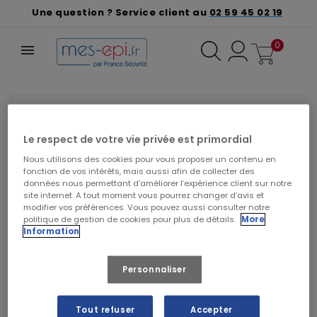
Une question ? Service client au
02 59 45 02 19
0
❮
❯
VEUILLEZ NOUS EXCUSER POUR LE
DÉSAGRÉMENT.
Le respect de votre vie privée est primordial
Effectuez une nouvelle recherche
Nous utilisons des cookies pour vous proposer un contenu en
fonction de vos intérêts, mais aussi afin de collecter des
données nous permettant d’améliorer l’expérience client sur notre
site internet. A tout moment vous pourrez changer d’avis et
modifier vos préférences. Vous pouvez aussi consulter notre
politique de gestion de cookies pour plus de détails.
More
Information
Personnaliser
Tout refuser
Accepter