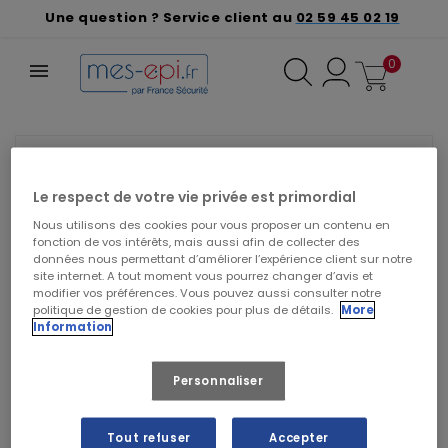
Une question ? Service client au
02 59 45 02 19
0
❮
❯
VEUILLEZ NOUS EXCUSER POUR LE
DÉSAGRÉMENT.
Le respect de votre vie privée est primordial
Effectuez une nouvelle recherche
Nous utilisons des cookies pour vous proposer un contenu en
fonction de vos intérêts, mais aussi afin de collecter des
données nous permettant d’améliorer l’expérience client sur notre
site internet. A tout moment vous pourrez changer d’avis et
modifier vos préférences. Vous pouvez aussi consulter notre
politique de gestion de cookies pour plus de détails.
More
Information
Personnaliser
Tout refuser
Accepter