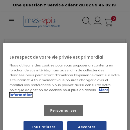
Une question ? Service client au
02 59 45 02 19
0
❮
❯
VEUILLEZ NOUS EXCUSER POUR LE
DÉSAGRÉMENT.
Le respect de votre vie privée est primordial
Effectuez une nouvelle recherche
Nous utilisons des cookies pour vous proposer un contenu en
fonction de vos intérêts, mais aussi afin de collecter des
données nous permettant d’améliorer l’expérience client sur notre
site internet. A tout moment vous pourrez changer d’avis et
modifier vos préférences. Vous pouvez aussi consulter notre
politique de gestion de cookies pour plus de détails.
More
Information
Personnaliser
Tout refuser
Accepter