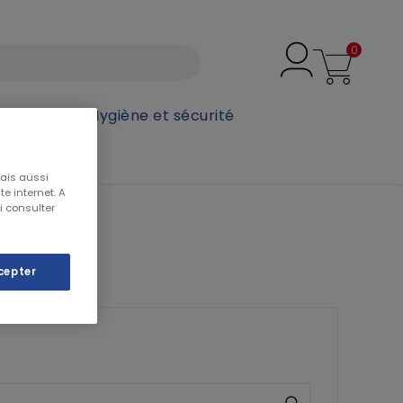
0
secours
Hygiène et sécurité
mais aussi
e internet. A
i consulter
cepter
❯