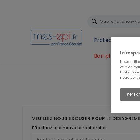
Protection Individ
Le respe
Bon plan
Accueil
Famille Autres
Ergonomie
Ergonomie
Nous utili
afin de col
tout momen
notre polit
Perso
❮
VEUILLEZ NOUS EXCUSER POUR LE DÉSAGRÉME
Effectuez une nouvelle recherche