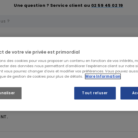
Une question ? Service client au
02 59 45 02 19
uelle
Trousses de secours et soins
Premiers 
ct de votre vie privée est primordial
sons des cookies pour vous proposer un contenu en fonction de vos intérêts, 
lecter des données nous permettant d’améliorer l’expérience client sur notre sit
t vous pourrez changer d’avis et modifier vos préférences. Vous pouvez auss
Ergonomie
ique de gestion de cookies pour plus de détails.
More Information
nnaliser
Tout refuser
Ac
NT.