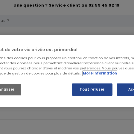
Une question ? Service client au
02 59 45 02 19
uelle
Trousses de secours et soins
Premiers 
ct de votre vie privée est primordial
sons des cookies pour vous proposer un contenu en fonction de vos intérêts, 
DES PRODUITS DE LA MARQUE MILLER HONEYWELL
lecter des données nous permettant d’améliorer l’expérience client sur notre sit
t vous pourrez changer d’avis et modifier vos préférences. Vous pouvez auss
ique de gestion de cookies pour plus de détails.
More Information
ILLEZ NOUS EXCUSER POUR LE DÉSAGRÉMENT.
nnaliser
Tout refuser
Ac
ctuez une nouvelle recherche