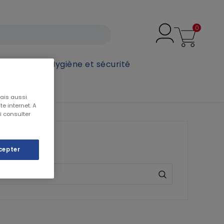
0
secours
Hygiène et sécurité
mais aussi
e internet. A
i consulter
cepter