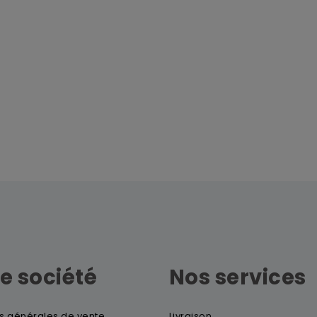
e société
Nos services
s générales de vente
Livraison