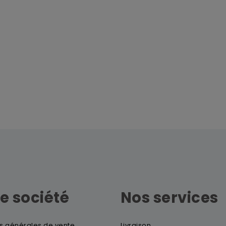
e société
Nos services
s générales de vente
Livraison