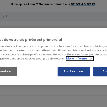
Une question ? Service client au
02 59 45 02 19
uelle
Trousses de secours et soins
Premiers 
ct de votre vie privée est primordial
sons des cookies pour vous proposer un contenu en fonction de vos intérêts, 
DES PRODUITS DE LA MARQUE CAPITAL SAFETY PROT
lecter des données nous permettant d’améliorer l’expérience client sur notre sit
t vous pourrez changer d’avis et modifier vos préférences. Vous pouvez auss
ique de gestion de cookies pour plus de détails.
More Information
ILLEZ NOUS EXCUSER POUR LE DÉSAGRÉMENT.
nnaliser
Tout refuser
Ac
ctuez une nouvelle recherche