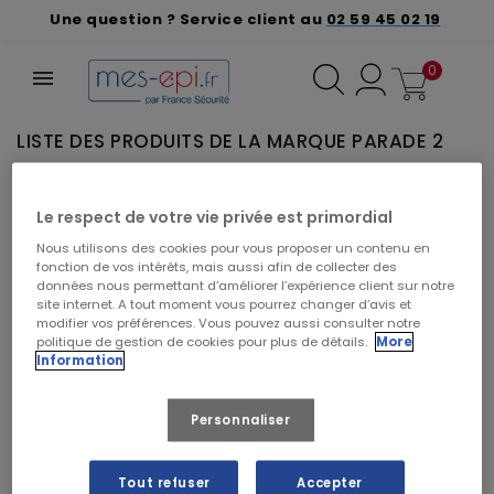
Une question ? Service client au
02 59 45 02 19
0
LISTE DES PRODUITS DE LA MARQUE PARADE 2
VEUILLEZ NOUS EXCUSER POUR LE
Le respect de votre vie privée est primordial
DÉSAGRÉMENT.
Nous utilisons des cookies pour vous proposer un contenu en
Effectuez une nouvelle recherche
fonction de vos intérêts, mais aussi afin de collecter des
données nous permettant d’améliorer l’expérience client sur notre
site internet. A tout moment vous pourrez changer d’avis et
modifier vos préférences. Vous pouvez aussi consulter notre
politique de gestion de cookies pour plus de détails.
More
Information
Rechercher vos produits par marque
Personnaliser
Tout refuser
Accepter
CRÉER UN DEVIS À PARTIR DE CE PANIER