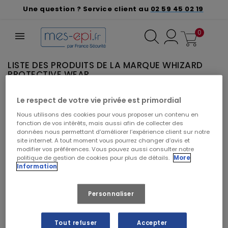
Une question ? Service client au
02 59 45 02 19
0
LISTE DES PRODUITS DE LA MARQUE WHIZARD
PROTECTIVE WEAR
Le respect de votre vie privée est primordial
VEUILLEZ NOUS EXCUSER POUR LE
Nous utilisons des cookies pour vous proposer un contenu en
DÉSAGRÉMENT.
fonction de vos intérêts, mais aussi afin de collecter des
Effectuez une nouvelle recherche
données nous permettant d’améliorer l’expérience client sur notre
site internet. A tout moment vous pourrez changer d’avis et
modifier vos préférences. Vous pouvez aussi consulter notre
politique de gestion de cookies pour plus de détails.
More
Information
Personnaliser
Rechercher vos produits par marque
Tout refuser
Accepter