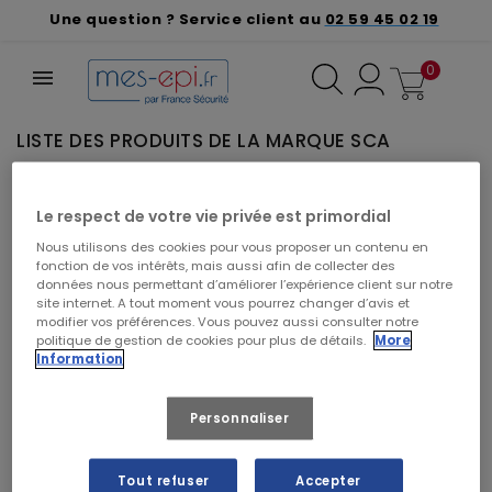
Une question ? Service client au
02 59 45 02 19
0
LISTE DES PRODUITS DE LA MARQUE SCA
VEUILLEZ NOUS EXCUSER POUR LE
Le respect de votre vie privée est primordial
DÉSAGRÉMENT.
Nous utilisons des cookies pour vous proposer un contenu en
Effectuez une nouvelle recherche
fonction de vos intérêts, mais aussi afin de collecter des
données nous permettant d’améliorer l’expérience client sur notre
site internet. A tout moment vous pourrez changer d’avis et
modifier vos préférences. Vous pouvez aussi consulter notre
politique de gestion de cookies pour plus de détails.
More
Information
Rechercher vos produits par marque
Personnaliser
Tout refuser
Accepter
CRÉER UN DEVIS À PARTIR DE CE PANIER