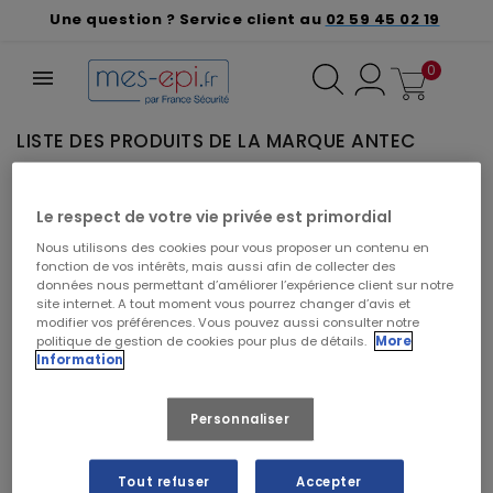
Une question ? Service client au
02 59 45 02 19
0
LISTE DES PRODUITS DE LA MARQUE ANTEC
VEUILLEZ NOUS EXCUSER POUR LE
Le respect de votre vie privée est primordial
DÉSAGRÉMENT.
Nous utilisons des cookies pour vous proposer un contenu en
Effectuez une nouvelle recherche
fonction de vos intérêts, mais aussi afin de collecter des
données nous permettant d’améliorer l’expérience client sur notre
site internet. A tout moment vous pourrez changer d’avis et
modifier vos préférences. Vous pouvez aussi consulter notre
politique de gestion de cookies pour plus de détails.
More
Information
Rechercher vos produits par marque
Personnaliser
Tout refuser
Accepter
CRÉER UN DEVIS À PARTIR DE CE PANIER