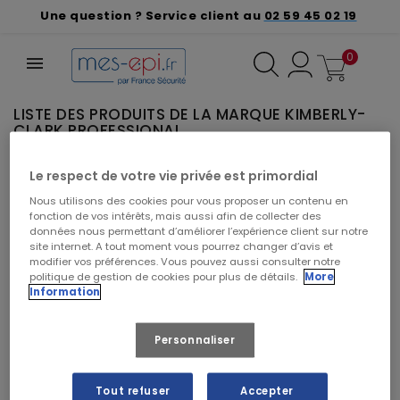
Une question ? Service client au
02 59 45 02 19
0
LISTE DES PRODUITS DE LA MARQUE KIMBERLY-
CLARK PROFESSIONAL
Le respect de votre vie privée est primordial
VEUILLEZ NOUS EXCUSER POUR LE
Nous utilisons des cookies pour vous proposer un contenu en
DÉSAGRÉMENT.
fonction de vos intérêts, mais aussi afin de collecter des
Effectuez une nouvelle recherche
données nous permettant d’améliorer l’expérience client sur notre
site internet. A tout moment vous pourrez changer d’avis et
modifier vos préférences. Vous pouvez aussi consulter notre
politique de gestion de cookies pour plus de détails.
More
Information
Personnaliser
Rechercher vos produits par marque
Tout refuser
Accepter