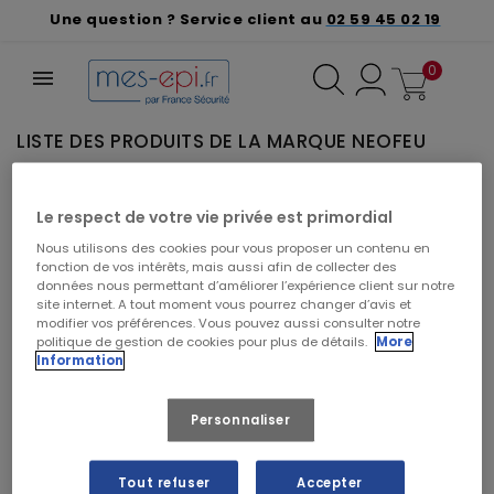
Une question ? Service client au
02 59 45 02 19
0
LISTE DES PRODUITS DE LA MARQUE NEOFEU
VEUILLEZ NOUS EXCUSER POUR LE
Le respect de votre vie privée est primordial
DÉSAGRÉMENT.
Nous utilisons des cookies pour vous proposer un contenu en
Effectuez une nouvelle recherche
fonction de vos intérêts, mais aussi afin de collecter des
données nous permettant d’améliorer l’expérience client sur notre
site internet. A tout moment vous pourrez changer d’avis et
modifier vos préférences. Vous pouvez aussi consulter notre
politique de gestion de cookies pour plus de détails.
More
Information
Rechercher vos produits par marque
Personnaliser
Tout refuser
Accepter
CRÉER UN DEVIS À PARTIR DE CE PANIER